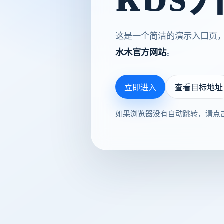
这是一个简洁的演示入口页
水木官方网站
。
立即进入
查看目标地址
如果浏览器没有自动跳转，请点