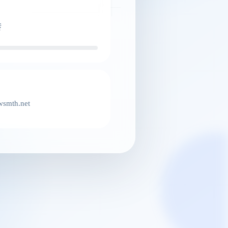
转
N
wsmth.net