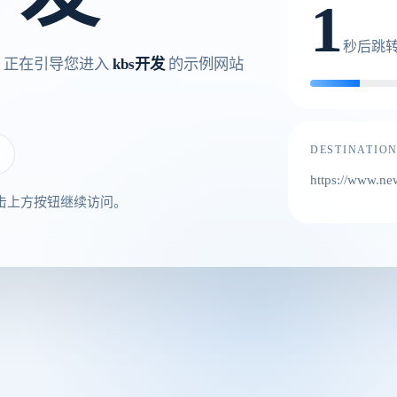
1
秒后跳
，正在引导您进入
kbs开发
的示例网站
DESTINATIO
https://www.ne
击上方按钮继续访问。